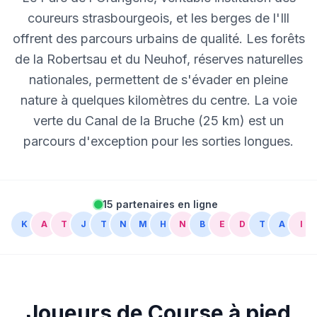
coureurs strasbourgeois, et les berges de l'Ill
offrent des parcours urbains de qualité. Les forêts
de la Robertsau et du Neuhof, réserves naturelles
nationales, permettent de s'évader en pleine
nature à quelques kilomètres du centre. La voie
verte du Canal de la Bruche (25 km) est un
parcours d'exception pour les sorties longues.
15 partenaires en ligne
K
A
T
J
T
N
M
H
N
B
E
D
T
A
I
Joueurs de Course à pied