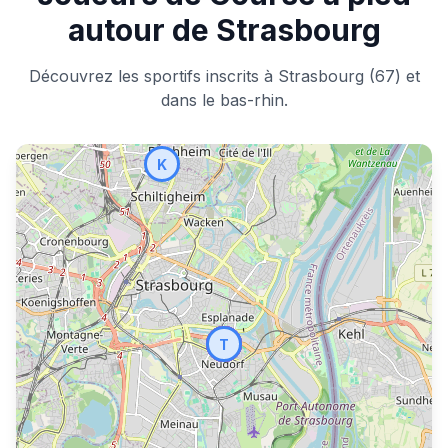
autour de Strasbourg
Découvrez les sportifs inscrits à Strasbourg (67) et
dans le bas-rhin.
K
M
A
N
H
D
T
B
T
J
E