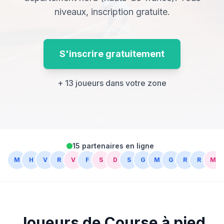
niveaux, inscription gratuite.
S'inscrire gratuitement
+ 13 joueurs dans votre zone
15 partenaires en ligne
M
H
V
R
V
F
S
D
S
G
M
G
R
R
M
D
Joueurs de Course à pied