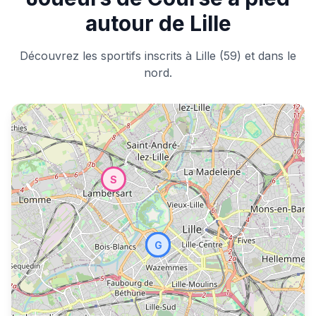
autour de Lille
Découvrez les sportifs inscrits à Lille (59) et dans le
nord.
S
H
G
V
R
F