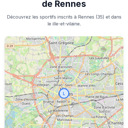
de Rennes
Découvrez les sportifs inscrits à Rennes (35) et dans
le ille-et-vilaine.
M
M
C
A
T
P
Y
E
L
L