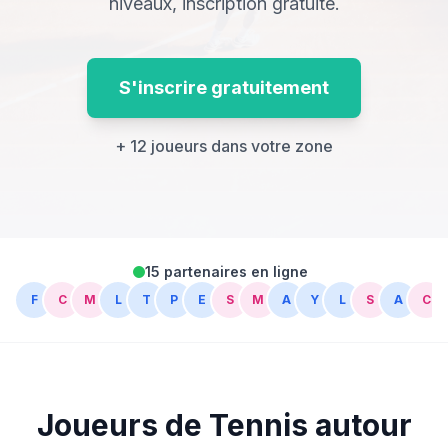
niveaux, inscription gratuite.
S'inscrire gratuitement
+ 12 joueurs dans votre zone
15 partenaires en ligne
F
C
M
L
T
P
E
S
M
A
Y
L
S
A
C
Joueurs de Tennis autour