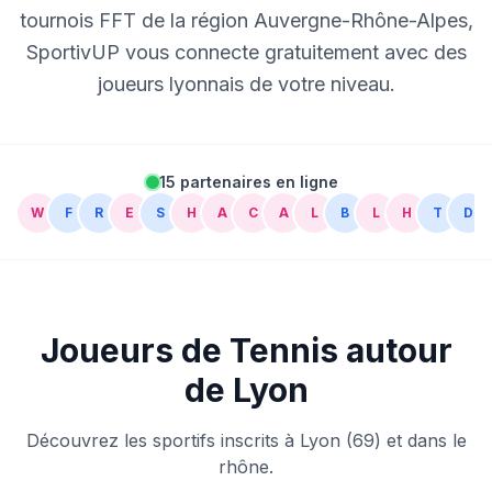
tournois FFT de la région Auvergne-Rhône-Alpes,
SportivUP vous connecte gratuitement avec des
joueurs lyonnais de votre niveau.
15 partenaires en ligne
W
F
R
E
S
H
A
C
A
L
B
L
H
T
D
C
B
Joueurs de Tennis autour
de Lyon
Découvrez les sportifs inscrits à Lyon (69) et dans le
rhône.