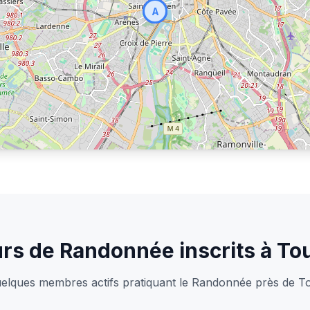
A
A
Q
A
V
R
_
rs de Randonnée inscrits à To
uelques membres actifs pratiquant le Randonnée près de T