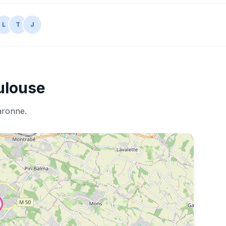
L
T
J
ulouse
aronne.