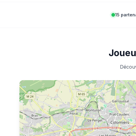
15 parten
Joueu
Découv