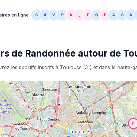
aires en ligne
C
A
V
R
A
_
F
Q
E
A
S
A
rs de Randonnée autour de To
rez les sportifs inscrits à Toulouse (31) et dans le haute-g
F