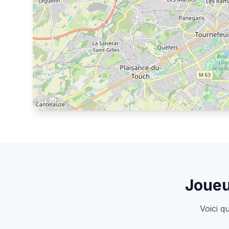
S'inscrire pour voir les joueurs
Joueu
Voici q