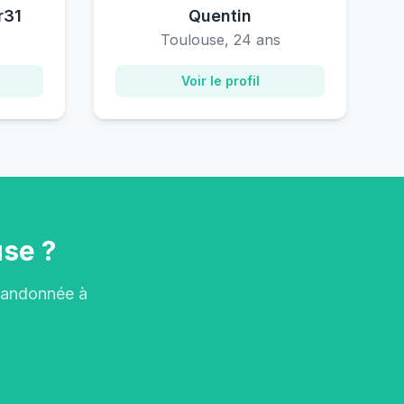
r31
Quentin
Toulouse, 24 ans
Voir le profil
use ?
 Randonnée à