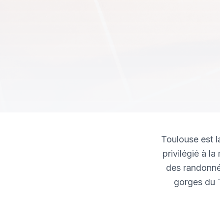
Toulouse est l
privilégié à l
des randonnée
gorges du T