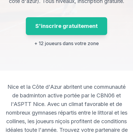
côte d'azur). Tous niveaux, inscription gratuite.
S'inscrire gratuitement
+ 12 joueurs dans votre zone
Nice et la Côte d'Azur abritent une communauté
de badminton active portée par le CBN06 et
l'ASPTT Nice. Avec un climat favorable et de
C
J
nombreux gymnases répartis entre le littoral et les
collines, les joueurs niçois profitent de conditions
idéales toute l'année. Trouvez votre partenaire de