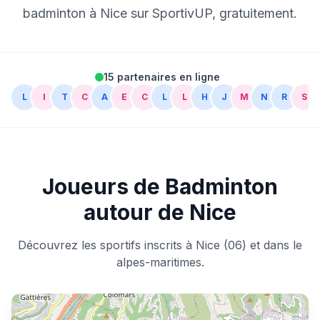
badminton à Nice sur SportivUP, gratuitement.
15 partenaires en ligne
L
I
T
C
A
E
C
L
L
H
J
M
N
R
S
Joueurs de Badminton
autour de Nice
Découvrez les sportifs inscrits à Nice (06) et dans le
alpes-maritimes.